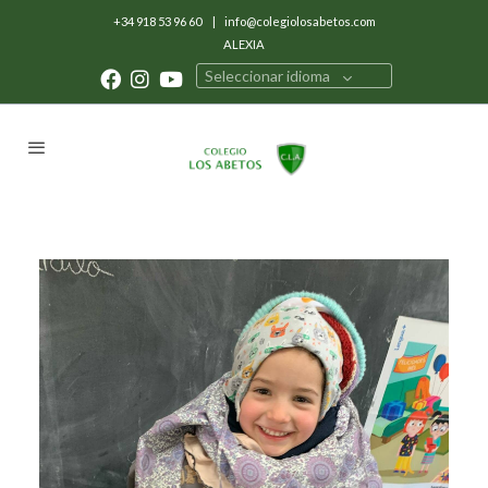
+34 918 53 96 60
|
info@colegiolosabetos.com
ALEXIA
Seleccionar idioma