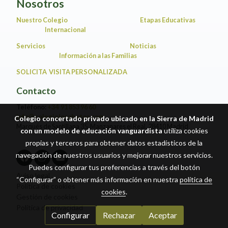
Nosotros
Nuestro Colegio
Etapas Educativas
Internacional
Servicios
Noticias
Información a las Familias
SOLICITA VISITA PERSONALIZADA
Contacto
Teléfono:
+34 91 853 96 60
info@colegiolosabetos.com
Colegio concertado privado ubicado en la Sierra de Madrid
Marqués de Santillana 35, Manzanares el Real. 28410 Madrid
con un modelo de educación vanguardista
utiliza cookies
propias y terceros para obtener datos estadísticos de la
navegación de nuestros usuarios y mejorar nuestros servicios.
Puedes configurar tus preferencias a través del botón
Aviso legal
“Configurar” o obtener más información en nuestra
política de
Política de cookies
cookies
.
Gestión de cookies
Política de privacidad
Configurar
Rechazar
Aceptar