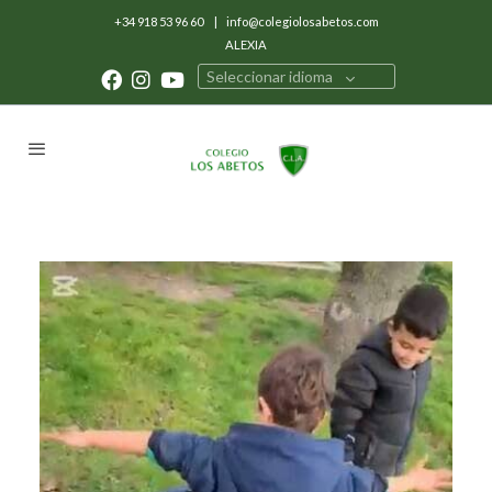
+34 918 53 96 60
|
info@colegiolosabetos.com
ALEXIA
Seleccionar idioma