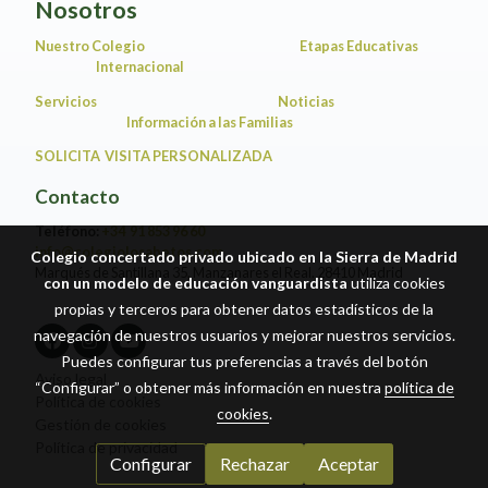
Nosotros
Nuestro Colegio
Etapas Educativas
Internacional
Servicios
Noticias
Información a las Familias
SOLICITA VISITA PERSONALIZADA
Contacto
Teléfono:
+34 91 853 96 60
info@colegiolosabetos.com
Colegio concertado privado ubicado en la Sierra de Madrid
Marqués de Santillana 35, Manzanares el Real. 28410 Madrid
con un modelo de educación vanguardista
utiliza cookies
propias y terceros para obtener datos estadísticos de la
navegación de nuestros usuarios y mejorar nuestros servicios.
Puedes configurar tus preferencias a través del botón
Aviso legal
“Configurar” o obtener más información en nuestra
política de
Política de cookies
cookies
.
Gestión de cookies
Política de privacidad
Configurar
Rechazar
Aceptar