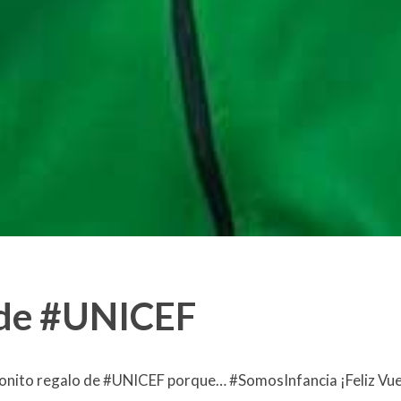
 de #UNICEF
bonito regalo de #UNICEF porque… #SomosInfancia ¡Feliz Vue