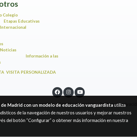
otros
o Colegio
Etapas Educativas
Internacional
ios
Noticias
Información a las
amilias
TA VISITA PERSONALIZADA
so legal
Política de cookies
Gestión de cookies
Política de privaci
a de Madrid con un modelo de educación vanguardista
utiliza
dísticos de la navegación de nuestros usuarios y mejorar nuestros
avés del botón “Configurar” o obtener más información en nuestra