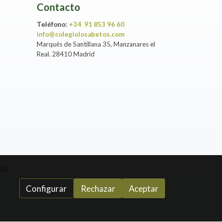
Contacto
Teléfono:
+34 91 853 96 60
info@colegiolosabetos.com
Marqués de Santillana 35, Manzanares el
Real. 28410 Madrid
dad
Configurar
Rechazar
Aceptar