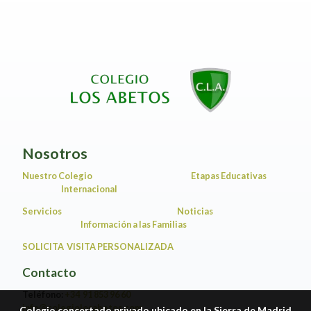
Nosotros
Nuestro Colegio
Etapas Educativas
Internacional
Servicios
Noticias
Información a las Familias
SOLICITA VISITA PERSONALIZADA
Contacto
Teléfono:
+34 91 853 96 60
info@colegiolosabetos.com
Colegio concertado privado ubicado en la Sierra de Madrid