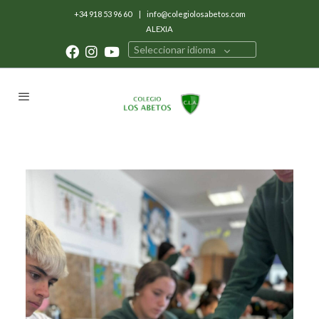
+34 918 53 96 60
|
info@colegiolosabetos.com
ALEXIA
Seleccionar idioma