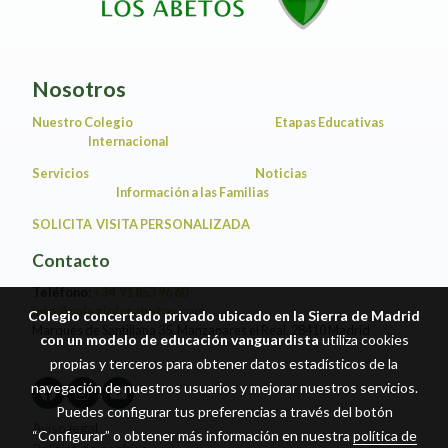
Nosotros
Nuestro Colegio
Etapas Educativas
Internacional
Servicios
Noticias
Información a las Familias
SOLICITA VISITA PERSONALIZADA
Contacto
Teléfono:
+34 91 853 96 60
info@colegiolosabetos.com
Colegio concertado privado ubicado en la Sierra de Madrid
Marqués de Santillana 35, Manzanares el Real. 28410 Madrid
con un modelo de educación vanguardista
utiliza cookies
propias y terceros para obtener datos estadísticos de la
navegación de nuestros usuarios y mejorar nuestros servicios.
Puedes configurar tus preferencias a través del botón
Aviso legal
“Configurar” o obtener más información en nuestra
política de