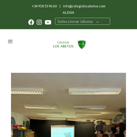
+34 918 53 96 60
|
info@colegiolosabetos.com
ALEXIA
Seleccionar idioma