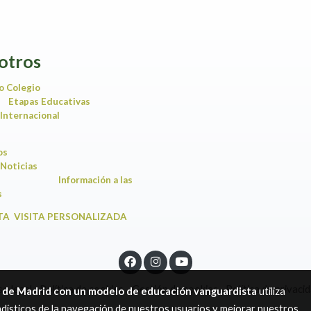
otros
o Colegio
Etapas Educativas
Internacional
ios
Noticias
Información a las
amilias
TA VISITA PERSONALIZADA
so legal
Política de cookies
Gestión de cookies
Política de privaci
a de Madrid con un modelo de educación vanguardista
utiliza
dísticos de la navegación de nuestros usuarios y mejorar nuestros