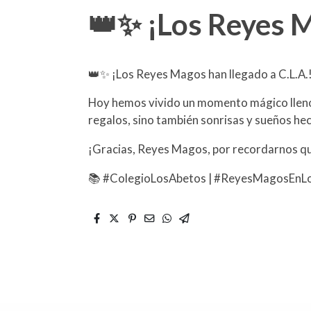
👑✨ ¡Los Reyes M
👑✨ ¡Los Reyes Magos han llegado a C.L.A.
Hoy hemos vivido un momento mágico lleno 
regalos, sino también sonrisas y sueños he
¡Gracias, Reyes Magos, por recordarnos que
📚 #ColegioLosAbetos | #ReyesMagosEnL