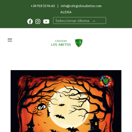
+34 918 53 96 60
|
info@colegiolosabetos.com
ALEXIA
Seleccionar idioma