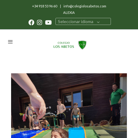
+34 918 53 96 60
|
info@colegiolosabetos.com
ALEXIA
Seleccionar idioma