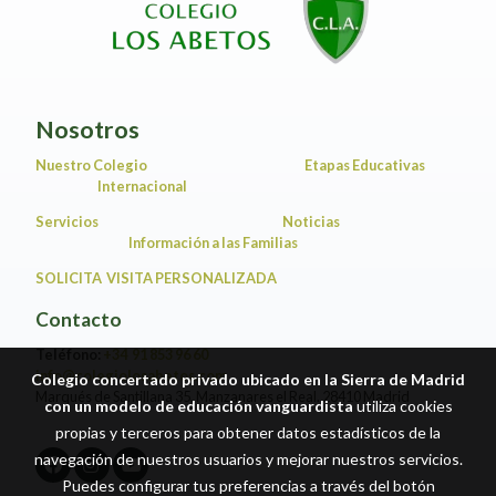
Nosotros
Nuestro Colegio
Etapas Educativas
Internacional
Servicios
Noticias
Información a las Familias
SOLICITA VISITA PERSONALIZADA
Contacto
Teléfono:
+34 91 853 96 60
info@colegiolosabetos.com
Colegio concertado privado ubicado en la Sierra de Madrid
Marqués de Santillana 35, Manzanares el Real. 28410 Madrid
con un modelo de educación vanguardista
utiliza cookies
propias y terceros para obtener datos estadísticos de la
navegación de nuestros usuarios y mejorar nuestros servicios.
Puedes configurar tus preferencias a través del botón