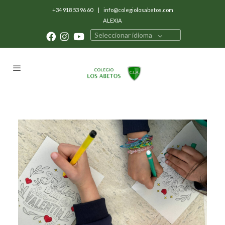
+34 918 53 96 60
|
info@colegiolosabetos.com
ALEXIA
Seleccionar idioma