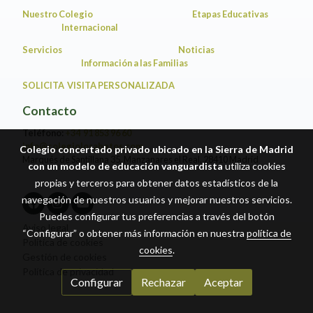
Nuestro Colegio
Etapas Educativas
Internacional
Servicios
Noticias
Información a las Familias
SOLICITA VISITA PERSONALIZADA
Contacto
Teléfono:
+34 91 853 96 60
info@colegiolosabetos.com
Colegio concertado privado ubicado en la Sierra de Madrid
Marqués de Santillana 35, Manzanares el Real. 28410 Madrid
con un modelo de educación vanguardista
utiliza cookies
propias y terceros para obtener datos estadísticos de la
navegación de nuestros usuarios y mejorar nuestros servicios.
Puedes configurar tus preferencias a través del botón
Aviso legal
“Configurar” o obtener más información en nuestra
política de
Política de cookies
cookies
.
Gestión de cookies
Política de privacidad
Configurar
Rechazar
Aceptar