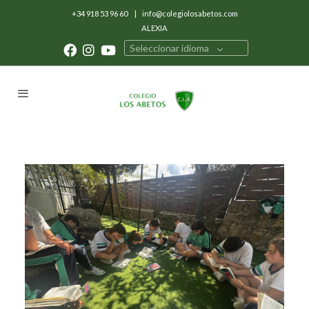
+34 918 53 96 60
|
info@colegiolosabetos.com
ALEXIA
Seleccionar idioma