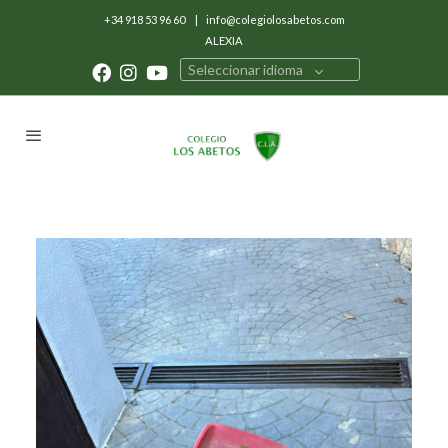
+34 918 53 96 60
|
info@colegiolosabetos.com
ALEXIA
Seleccionar idioma