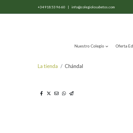
+34 918 53 96 60
|
info@colegiolosabetos.com
Nuestro Colegio
Oferta Ed
La tienda
Chándal