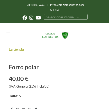
+34 918 53 96 60
|
info@colegiolosabetos.com
ALEXIA
Seleccionar idioma
La tienda
Forro polar
40,00 €
(IVA General 21% incluido)
Talla:
S