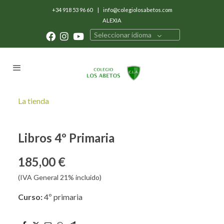
+34 918 53 96 60
|
info@colegiolosabetos.com
ALEXIA
Seleccionar idioma
La tienda
Libros 4º Primaria
185,00 €
(IVA General 21% incluido)
Curso:
4º primaria