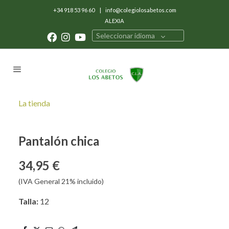
+34 918 53 96 60
|
info@colegiolosabetos.com
ALEXIA
Seleccionar idioma
La tienda
Pantalón chica
34,95 €
(IVA General 21% incluido)
Talla:
12