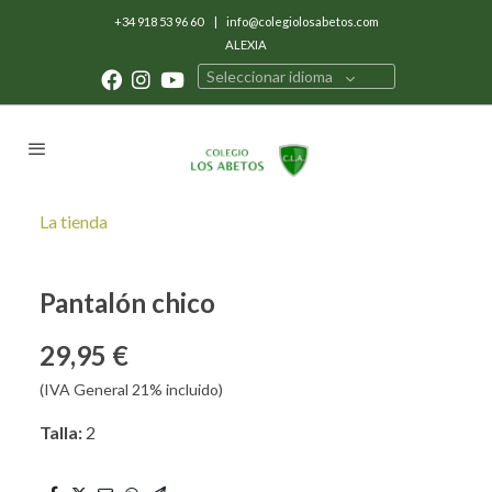
+34 918 53 96 60
|
info@colegiolosabetos.com
ALEXIA
Seleccionar idioma
La tienda
Pantalón chico
29,95 €
(IVA General 21% incluido)
Talla:
2