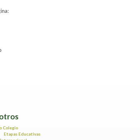
ina:
o
otros
o Colegio
Etapas Educativas