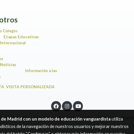
otros
o Colegio
Etapas Educativas
Internacional
ios
Noticias
Información a las
amilias
TA VISITA PERSONALIZADA
so legal
Política de cookies
Gestión de cookies
Política de privaci
a de Madrid con un modelo de educación vanguardista
utiliza
dísticos de la navegación de nuestros usuarios y mejorar nuestros
avés del botón “Configurar” o obtener más información en nuestra