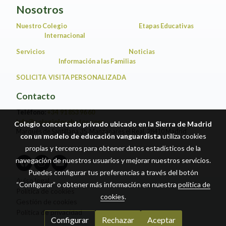
Nosotros
Nuestro Colegio
Etapas Educativas
Internacional
Servicios
Noticias
Información a las Familias
SOLICITA VISITA PERSONALIZADA
Contacto
Teléfono:
+34 91 853 96 60
info@colegiolosabetos.com
Colegio concertado privado ubicado en la Sierra de Madrid
Marqués de Santillana 35, Manzanares el Real. 28410 Madrid
con un modelo de educación vanguardista
utiliza cookies
propias y terceros para obtener datos estadísticos de la
navegación de nuestros usuarios y mejorar nuestros servicios.
Puedes configurar tus preferencias a través del botón
Aviso legal
“Configurar” o obtener más información en nuestra
política de
Política de cookies
cookies
.
Gestión de cookies
Política de privacidad
Configurar
Rechazar
Aceptar