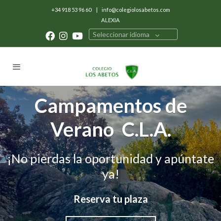
+34 918 53 96 60
|
info@colegiolosabetos.com
ALEXIA
Seleccionar idioma
Campamentos de
Verano C.L.A.
¡No pierdas la oportunidad y apúntate
ya!
Reserva tu plaza