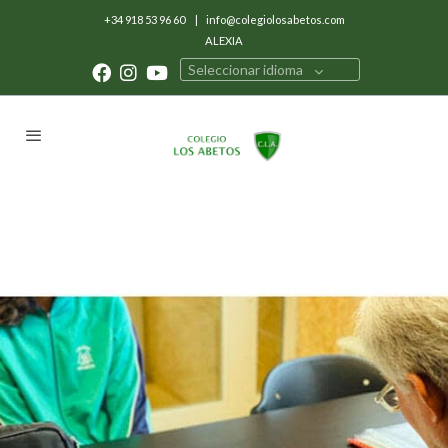
+34 918 53 96 60
|
info@colegiolosabetos.com
ALEXIA
Seleccionar idioma